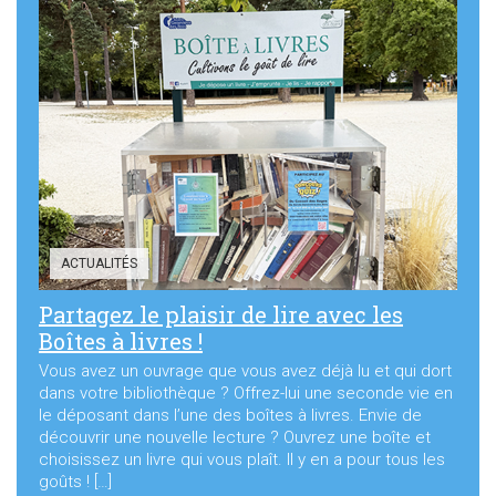
ACTUALITÉS
Partagez le plaisir de lire avec les
Boîtes à livres !
Vous avez un ouvrage que vous avez déjà lu et qui dort
dans votre bibliothèque ? Offrez-lui une seconde vie en
le déposant dans l’une des boîtes à livres. Envie de
découvrir une nouvelle lecture ? Ouvrez une boîte et
choisissez un livre qui vous plaît. Il y en a pour tous les
goûts ! […]