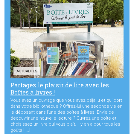
ACTUALITÉS
Partagez le plaisir de lire avec les
Boîtes à livres !
Vous avez un ouvrage que vous avez déjà lu et qui dort
dans votre bibliothèque ? Offrez-lui une seconde vie en
le déposant dans l’une des boîtes à livres. Envie de
découvrir une nouvelle lecture ? Ouvrez une boîte et
choisissez un livre qui vous plaît. Il y en a pour tous les
goûts ! […]