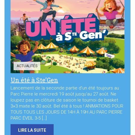
ACTUALITÉS
Un été à Ste’Gen
Lancement de la seconde partie d’un été toujours au
Parc Pierre le mercredi 19 août jusqu’au 27 août. Ne
loupez pas en clôture de saison le tournoi de basket
3×3 mixte le 30 août. Bel été à tous ! ANIMATIONS POUR
TOUS TOUS LES JOURS DE 14H À 19H AU PARC PIERRE
PARC ÉVEIL 3-5 […]
LIRE LA SUITE