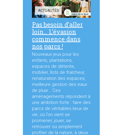
ACTUALITÉS
Pas besoin d’aller
loin… L’évasion
commence dans
nos parcs !
Nouveaux jeux pour les
enfants, plantations,
espaces de détente,
mobilier, îlots de fraîcheur,
renaturation des espaces,
meilleure gestion des eaux
de pluie… Ces
aménagements répondent à
une ambition forte : faire des
parcs de véritables lieux de
vie, où l’on vient se
promener, jouer, se
retrouver ou simplement
profiter de la nature, à deux