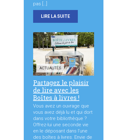
pas […]
LIRE LA SUITE
ACTUALITÉS
Partagez le plaisir
de lire avec les
Boîtes à livres !
Vous avez un ouvrage que
vous avez déjà lu et qui dort
dans votre bibliothèque ?
Offrez-lui une seconde vie
en le déposant dans l’une
des boîtes à livres. Envie de