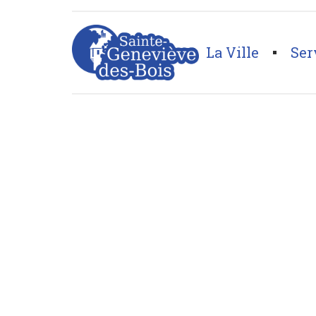
La Ville
Ser
Page d'accueil
>
Enfants et Éducation
>
Club junior 