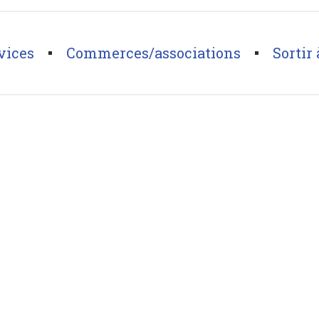
vices
Commerces/associations
Sortir 
de St Hubert