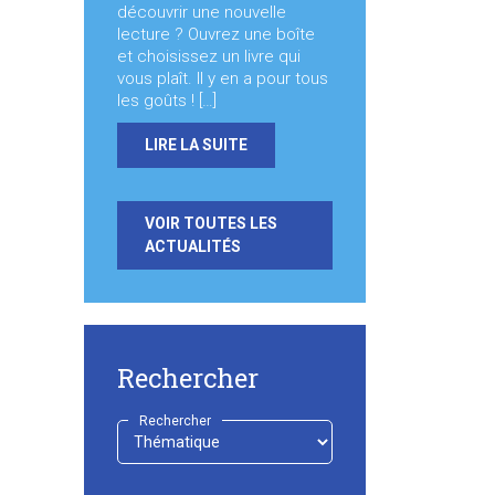
découvrir une nouvelle
lecture ? Ouvrez une boîte
et choisissez un livre qui
vous plaît. Il y en a pour tous
les goûts ! […]
LIRE LA SUITE
VOIR TOUTES LES
ACTUALITÉS
Rechercher
Rechercher
-
Choisir
-