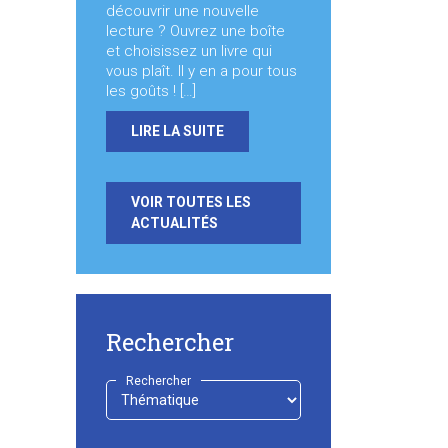
découvrir une nouvelle
lecture ? Ouvrez une boîte
et choisissez un livre qui
vous plaît. Il y en a pour tous
les goûts ! […]
LIRE LA SUITE
VOIR TOUTES LES
ACTUALITÉS
Rechercher
Rechercher
-
Choisir
-