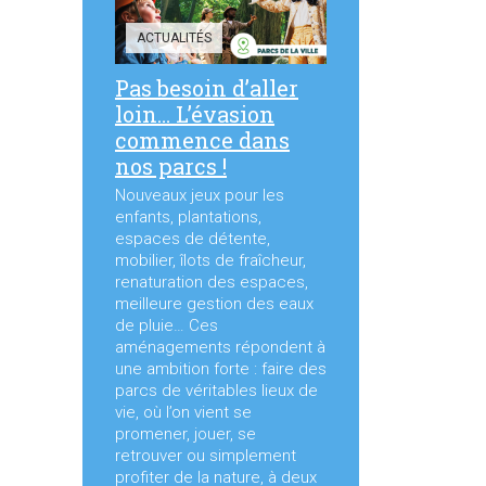
ACTUALITÉS
Pas besoin d’aller
loin… L’évasion
commence dans
nos parcs !
Nouveaux jeux pour les
enfants, plantations,
espaces de détente,
mobilier, îlots de fraîcheur,
renaturation des espaces,
meilleure gestion des eaux
de pluie… Ces
aménagements répondent à
une ambition forte : faire des
parcs de véritables lieux de
vie, où l’on vient se
promener, jouer, se
retrouver ou simplement
profiter de la nature, à deux