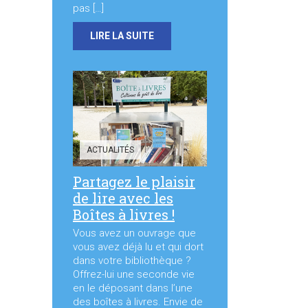
pas […]
LIRE LA SUITE
ACTUALITÉS
Partagez le plaisir
de lire avec les
Boîtes à livres !
Vous avez un ouvrage que
vous avez déjà lu et qui dort
dans votre bibliothèque ?
Offrez-lui une seconde vie
en le déposant dans l’une
des boîtes à livres. Envie de