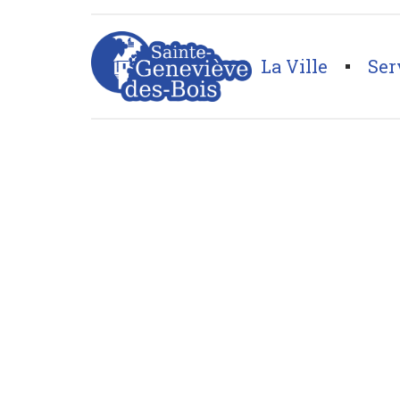
La Ville
Ser
Page d'accueil
>
Cultes et cimetières
>
Cimetière A (