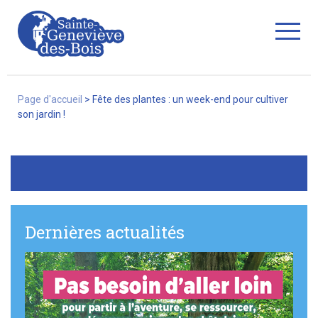
Fermer
Page d'accueil
>
Fête des plantes : un week-end pour cultiver
son jardin !
La Ville
Services
Dernières actualités
Commerces/associations