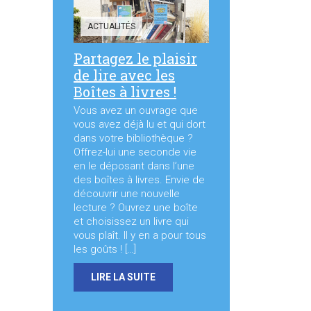
ACTUALITÉS
Partagez le plaisir
de lire avec les
Boîtes à livres !
Vous avez un ouvrage que
vous avez déjà lu et qui dort
dans votre bibliothèque ?
Offrez-lui une seconde vie
en le déposant dans l’une
des boîtes à livres. Envie de
découvrir une nouvelle
lecture ? Ouvrez une boîte
et choisissez un livre qui
vous plaît. Il y en a pour tous
les goûts ! […]
LIRE LA SUITE