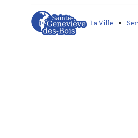
La Ville
Ser
Page d'accueil
>
Décoration
>
Tissus des Ursules