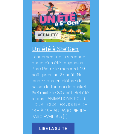
ACTUALITÉS
Un été à Ste’Gen
Lancement de la seconde
partie d’un été toujours au
Parc Pierre le mercredi 19
août jusqu’au 27 août. Ne
loupez pas en clôture de
saison le tournoi de basket
3×3 mixte le 30 août. Bel été
à tous ! ANIMATIONS POUR
TOUS TOUS LES JOURS DE
14H À 19H AU PARC PIERRE
PARC ÉVEIL 3-5 […]
LIRE LA SUITE