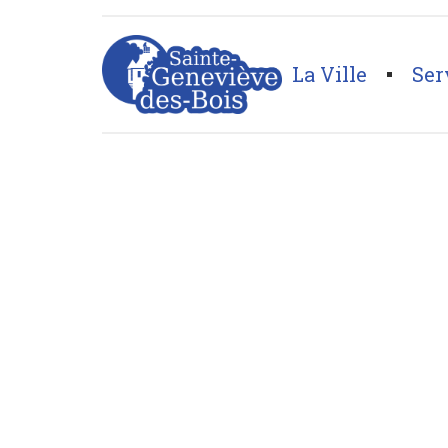
La Ville
Ser
Page d'accueil
>
Mode
>
Si Ama Bella