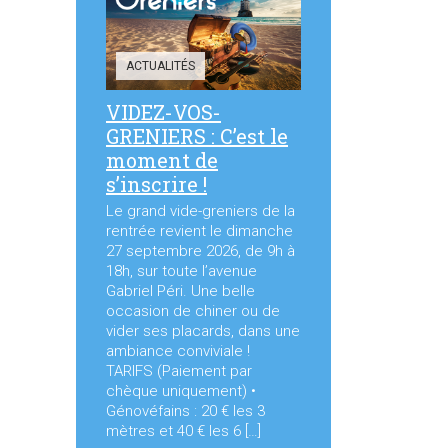
ACTUALITÉS
VIDEZ-VOS-
GRENIERS : C’est le
moment de
s’inscrire !
Le grand vide-greniers de la
rentrée revient le dimanche
27 septembre 2026, de 9h à
18h, sur toute l’avenue
Gabriel Péri. Une belle
occasion de chiner ou de
vider ses placards, dans une
ambiance conviviale !
TARIFS (Paiement par
chèque uniquement) •
Génovéfains : 20 € les 3
mètres et 40 € les 6 […]