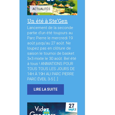
ACTUALITÉS
Un été à Ste’Gen
Lancement de la seconde
partie d’un été toujours au
Parc Pierre le mercredi 19
août jusqu’au 27 août. Ne
loupez pas en clôture de
saison le tournoi de basket
3×3 mixte le 30 août. Bel été
à tous ! ANIMATIONS POUR
TOUS TOUS LES JOURS DE
14H À 19H AU PARC PIERRE
PARC ÉVEIL 3-5 […]
LIRE LA SUITE