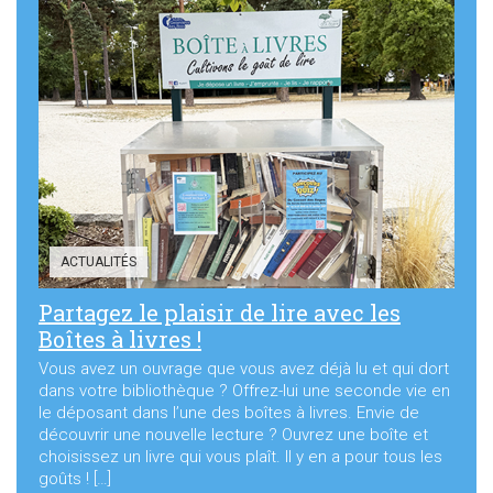
ACTUALITÉS
Partagez le plaisir de lire avec les
Boîtes à livres !
Vous avez un ouvrage que vous avez déjà lu et qui dort
dans votre bibliothèque ? Offrez-lui une seconde vie en
le déposant dans l’une des boîtes à livres. Envie de
découvrir une nouvelle lecture ? Ouvrez une boîte et
choisissez un livre qui vous plaît. Il y en a pour tous les
goûts ! […]