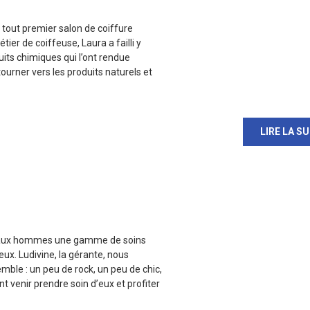
 tout premier salon de coiffure
ier de coiffeuse, Laura a failli y
uits chimiques qui l’ont rendue
tourner vers les produits naturels et
LIRE LA SU
re aux hommes une gamme de soins
ux. Ludivine, la gérante, nous
emble : un peu de rock, un peu de chic,
t venir prendre soin d’eux et profiter