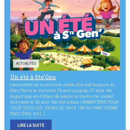
ACTUALITÉS
Un été à Ste’Gen
Lancement de la seconde partie d’un été toujours au
Parc Pierre le mercredi 19 août jusqu’au 27 août. Ne
loupez pas en clôture de saison le tournoi de basket
3×3 mixte le 30 août. Bel été à tous ! ANIMATIONS POUR
TOUS TOUS LES JOURS DE 14H À 19H AU PARC PIERRE
PARC ÉVEIL 3-5 […]
LIRE LA SUITE