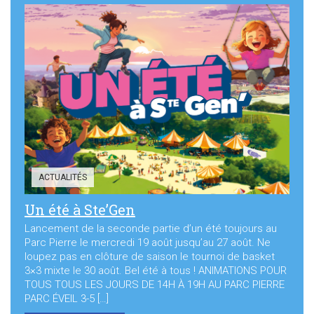
ACTUALITÉS
Un été à Ste’Gen
Lancement de la seconde partie d’un été toujours au
Parc Pierre le mercredi 19 août jusqu’au 27 août. Ne
loupez pas en clôture de saison le tournoi de basket
3×3 mixte le 30 août. Bel été à tous ! ANIMATIONS POUR
TOUS TOUS LES JOURS DE 14H À 19H AU PARC PIERRE
PARC ÉVEIL 3-5 […]