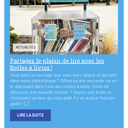
Sortir à Ste Gen’
ACTUALITÉS
Partagez le plaisir de lire avec les
Boîtes à livres !
Vous avez un ouvrage que vous avez déjà lu et qui dort
dans votre bibliothèque ? Offrez-lui une seconde vie en
le déposant dans l’une des boîtes à livres. Envie de
découvrir une nouvelle lecture ? Ouvrez une boîte et
choisissez un livre qui vous plaît. Il y en a pour tous les
goûts ! […]
LIRE LA SUITE