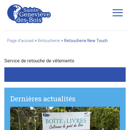
Fermer
Page d'accueil
>
Retoucherie
>
Retoucherie New Touch
Service de retouche de vêtements
La Ville
Services
Dernières actualités
Commerces/associations