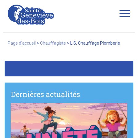
Fermer
Page d'accueil
>
Chauffagiste
>
L.S. Chauffage Plomberie
La Ville
Services
Dernières actualités
Commerces/associations