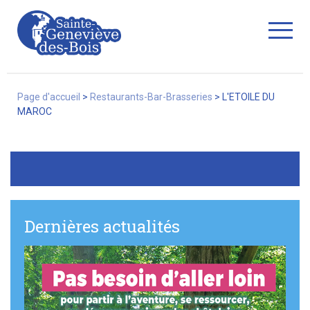
Fermer
Page d'accueil
>
Restaurants-Bar-Brasseries
>
L'ETOILE DU
MAROC
La Ville
Services
Dernières actualités
Commerces/associations