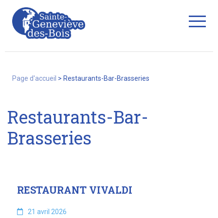
string(26) "restaurants-bar-brasseries"
Fermer
Page d'accueil
>
Restaurants-Bar-Brasseries
La Ville
Restaurants-Bar-
Brasseries
Services
Commerces/associations
RESTAURANT VIVALDI
21 avril 2026