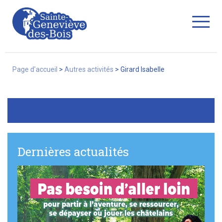
Fermer
Page d'accueil
>
Autres activités
>
Girard Isabelle
La Ville
Services
Dernières actualités
Commerces/associations