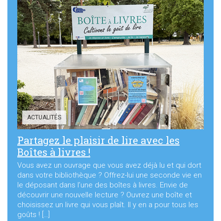
ACTUALITÉS
Partagez le plaisir de lire avec les
Boîtes à livres !
Vous avez un ouvrage que vous avez déjà lu et qui dort
dans votre bibliothèque ? Offrez-lui une seconde vie en
le déposant dans l’une des boîtes à livres. Envie de
découvrir une nouvelle lecture ? Ouvrez une boîte et
choisissez un livre qui vous plaît. Il y en a pour tous les
goûts ! […]