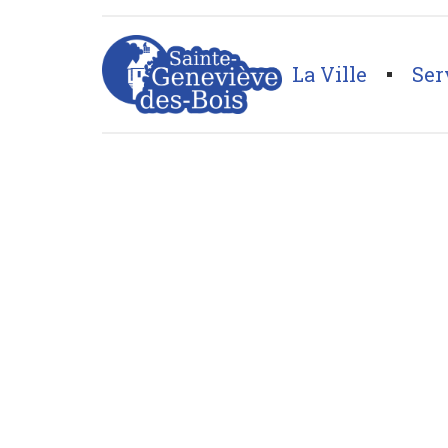
La Ville
Ser
Page d'accueil
>
Loisirs, voyages
>
Foot Indoor