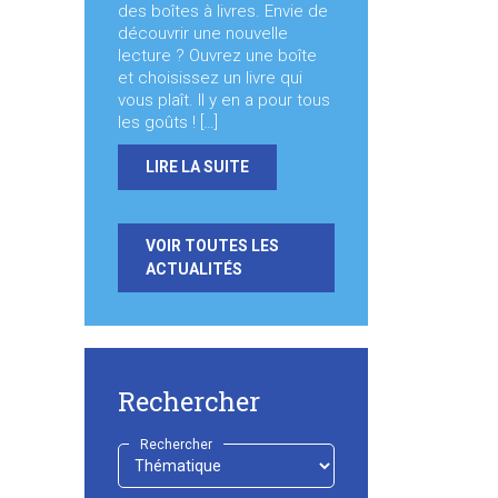
des boîtes à livres. Envie de
découvrir une nouvelle
lecture ? Ouvrez une boîte
et choisissez un livre qui
vous plaît. Il y en a pour tous
les goûts ! […]
LIRE LA SUITE
VOIR TOUTES LES
ACTUALITÉS
Rechercher
Rechercher
-
Choisir