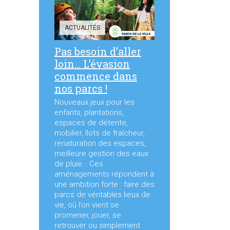
ACTUALITÉS
Pas besoin d’aller
loin… L’évasion
commence dans
nos parcs !
Nouveaux jeux pour les
enfants, plantations,
espaces de détente,
mobilier, îlots de fraîcheur,
renaturation des espaces,
meilleure gestion des eaux
de pluie… Ces
aménagements répondent à
une ambition forte : faire des
parcs de véritables lieux de
vie, où l’on vient se
promener, jouer, se
retrouver ou simplement