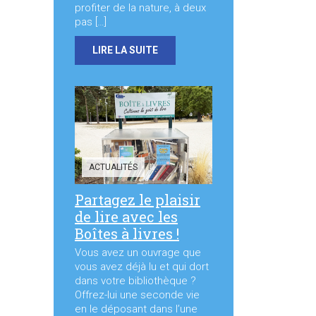
profiter de la nature, à deux
pas […]
LIRE LA SUITE
ACTUALITÉS
Partagez le plaisir
de lire avec les
Boîtes à livres !
Vous avez un ouvrage que
vous avez déjà lu et qui dort
dans votre bibliothèque ?
Offrez-lui une seconde vie
en le déposant dans l’une