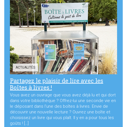
ACTUALITÉS
Partagez le plaisir de lire avec les
Boîtes à livres !
Vous avez un ouvrage que vous avez déjà lu et qui dort
dans votre bibliothèque ? Offrez-lui une seconde vie en
le déposant dans l’une des boîtes à livres. Envie de
découvrir une nouvelle lecture ? Ouvrez une boîte et
choisissez un livre qui vous plaît. Il y en a pour tous les
goûts ! […]