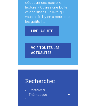
découvrir une nouvelle
lecture ? Ouvrez une boîte
et choisissez un livre qui
vous plaît. Il y en a pour tous
les goûts ! […]
LIRE LA SUITE
VOIR TOUTES LES
ACTUALITÉS
Rechercher
Rechercher
-
Choisir
-