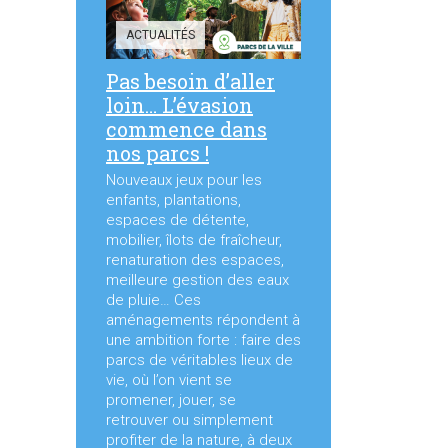
ACTUALITÉS
Pas besoin d’aller
loin… L’évasion
commence dans
nos parcs !
Nouveaux jeux pour les
enfants, plantations,
espaces de détente,
mobilier, îlots de fraîcheur,
renaturation des espaces,
meilleure gestion des eaux
de pluie… Ces
aménagements répondent à
une ambition forte : faire des
parcs de véritables lieux de
vie, où l’on vient se
promener, jouer, se
retrouver ou simplement
profiter de la nature, à deux