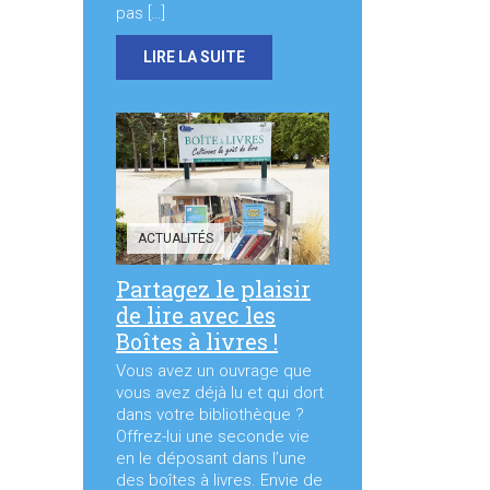
pas […]
LIRE LA SUITE
ACTUALITÉS
Partagez le plaisir
de lire avec les
Boîtes à livres !
Vous avez un ouvrage que
vous avez déjà lu et qui dort
dans votre bibliothèque ?
Offrez-lui une seconde vie
en le déposant dans l’une
des boîtes à livres. Envie de