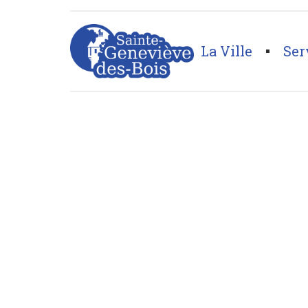
La Ville
Ser
Page d'accueil
>
Artisan
>
Electricité Générale