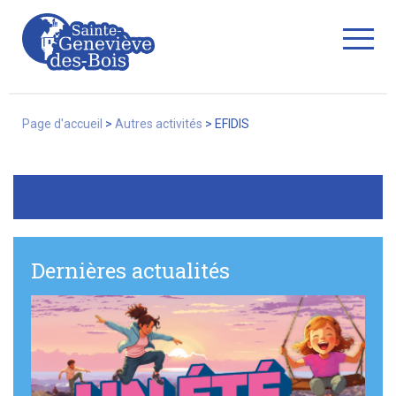
Fermer
Page d'accueil
>
Autres activités
>
EFIDIS
La Ville
Services
Dernières actualités
Commerces/associations