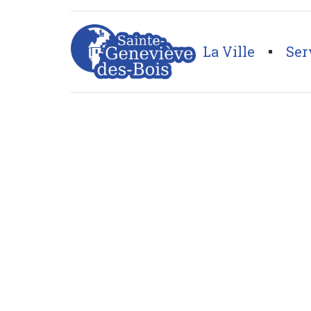
La Ville
Ser
Page d'accueil
>
Automobiles
>
Auto 91 Depann LM