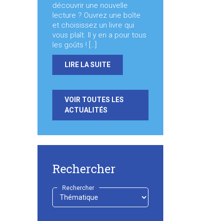
découvrir une nouvelle
lecture ? Ouvrez une boîte
et choisissez un livre qui
vous plaît. Il y en a pour tous
les goûts ! […]
LIRE LA SUITE
VOIR TOUTES LES
ACTUALITÉS
Rechercher
Rechercher
-
Choisir
-