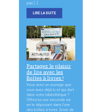
pas […]
LIRE LA SUITE
ACTUALITÉS
Partagez le plaisir
de lire avec les
Boîtes à livres !
Vous avez un ouvrage que
vous avez déjà lu et qui dort
dans votre bibliothèque ?
Offrez-lui une seconde vie
en le déposant dans l’une
des boîtes à livres. Envie de