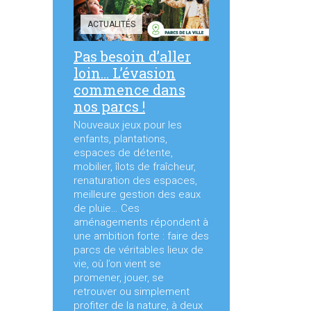
ACTUALITÉS
Pas besoin d’aller
loin… L’évasion
commence dans
nos parcs !
Nouveaux jeux pour les
enfants, plantations,
espaces de détente,
mobilier, îlots de fraîcheur,
renaturation des espaces,
meilleure gestion des eaux
de pluie… Ces
aménagements répondent à
une ambition forte : faire des
parcs de véritables lieux de
vie, où l’on vient se
promener, jouer, se
retrouver ou simplement
profiter de la nature, à deux