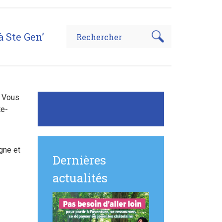
à Ste Gen’
? Vous
te-
gne et
Dernières
actualités