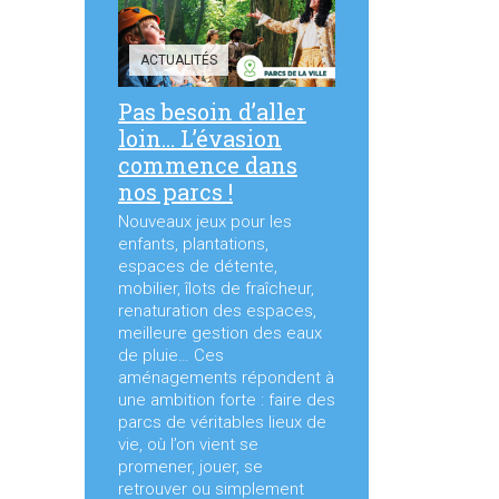
ACTUALITÉS
Pas besoin d’aller
loin… L’évasion
commence dans
nos parcs !
Nouveaux jeux pour les
enfants, plantations,
espaces de détente,
mobilier, îlots de fraîcheur,
renaturation des espaces,
meilleure gestion des eaux
de pluie… Ces
aménagements répondent à
une ambition forte : faire des
parcs de véritables lieux de
vie, où l’on vient se
promener, jouer, se
retrouver ou simplement