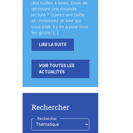
des boîtes à livres. Envie de
découvrir une nouvelle
lecture ? Ouvrez une boîte
et choisissez un livre qui
vous plaît. Il y en a pour tous
les goûts ! […]
LIRE LA SUITE
VOIR TOUTES LES
ACTUALITÉS
Rechercher
Rechercher
-
Choisir