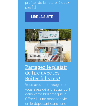
profiter de la nature, à deux
pas […]
LIRE LA SUITE
ACTUALITÉS
Partagez le plaisir
de lire avec les
Boîtes à livres !
Vous avez un ouvrage que
vous avez déjà lu et qui dort
dans votre bibliothèque ?
Offrez-lui une seconde vie
en le déposant dans l’une