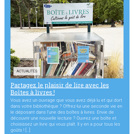
ACTUALITÉS
Partagez le plaisir de lire avec les
Boîtes à livres !
Vous avez un ouvrage que vous avez déjà lu et qui dort
dans votre bibliothèque ? Offrez-lui une seconde vie en
le déposant dans l’une des boîtes à livres. Envie de
découvrir une nouvelle lecture ? Ouvrez une boîte et
choisissez un livre qui vous plaît. Il y en a pour tous les
goûts ! […]