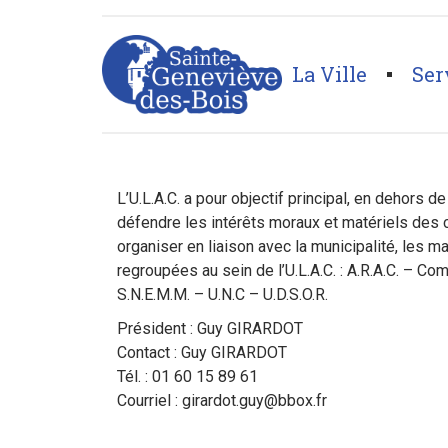
La Ville
Ser
Page d'accueil
>
Annuaires associations
>
Anciens 
ULAC
L’U.L.A.C. a pour objectif principal, en dehors 
défendre les intérêts moraux et matériels des 
organiser en liaison avec la municipalité, les m
regroupées au sein de l’U.L.A.C. : A.R.A.C. – Com
S.N.E.M.M. – U.N.C – U.D.S.O.R.
Président : Guy GIRARDOT
Contact : Guy GIRARDOT
Tél. : 01 60 15 89 61
Courriel :
girardot.guy@bbox.fr