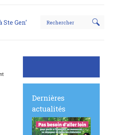
à Ste Gen’
e Victimes de Guerre de Sainte-Geneviève-des-Bois,
nt
Dernières
actualités