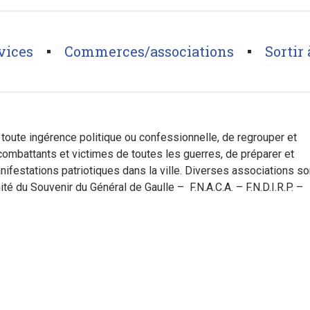
vices
Commerces/associations
Sortir 
combatants
>
Union Locale des Associations d’Anciens Combattants et d
de toute ingérence politique ou confessionnelle, de regrouper et
combattants et victimes de toutes les guerres, de préparer et
anifestations patriotiques dans la ville. Diverses associations so
ité du Souvenir du Général de Gaulle – F.N.A.C.A. – F.N.D.I.R.P. –