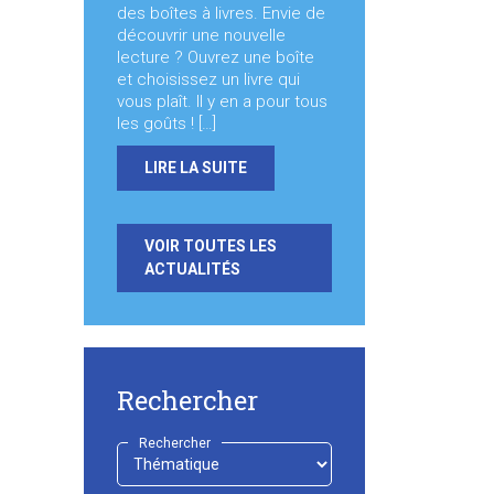
des boîtes à livres. Envie de
découvrir une nouvelle
lecture ? Ouvrez une boîte
et choisissez un livre qui
vous plaît. Il y en a pour tous
les goûts ! […]
LIRE LA SUITE
VOIR TOUTES LES
ACTUALITÉS
Rechercher
Rechercher
-
Choisir