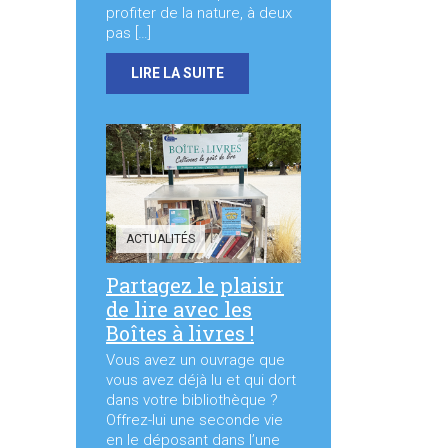
profiter de la nature, à deux
pas […]
LIRE LA SUITE
ACTUALITÉS
Partagez le plaisir
de lire avec les
Boîtes à livres !
Vous avez un ouvrage que
vous avez déjà lu et qui dort
dans votre bibliothèque ?
Offrez-lui une seconde vie
en le déposant dans l’une