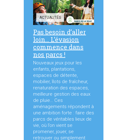
ACTUALITÉS
Pas besoin d’aller
loin… L’évasion
commence dans
nos parcs !
Nouveaux jeux pour les
enfants, plantations,
espaces de détente,
mobilier, îlots de fraîcheur,
renaturation des espaces,
meilleure gestion des eaux
de pluie… Ces
aménagements répondent à
une ambition forte : faire des
parcs de véritables lieux de
vie, où l’on vient se
promener, jouer, se
retrouver ou simplement