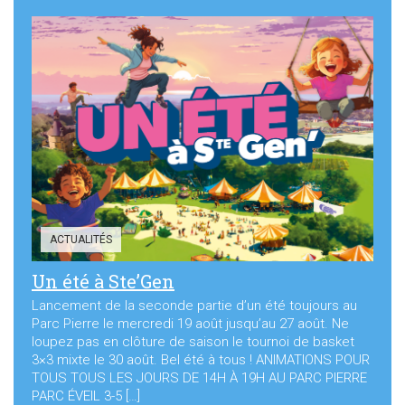
ACTUALITÉS
Un été à Ste’Gen
Lancement de la seconde partie d’un été toujours au
Parc Pierre le mercredi 19 août jusqu’au 27 août. Ne
loupez pas en clôture de saison le tournoi de basket
3×3 mixte le 30 août. Bel été à tous ! ANIMATIONS POUR
TOUS TOUS LES JOURS DE 14H À 19H AU PARC PIERRE
PARC ÉVEIL 3-5 […]