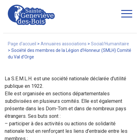
Fermer
Page d'accueil
>
Annuaires associations
>
Social/Humanitaire
>
Société des membres de la Légion d’Honneur (SMLH) Comité
du Val d’Orge
La Ville
La S.E.M.L.H. est une société nationale déclarée d’utilité
publique en 1922.
Services
Elle est organisée en sections départementales
subdivisées en plusieurs comités. Elle est également
présente dans les Dom-Tom et dans de nombreux pays
étrangers. Ses buts sont :
Commerces/associations
– participer à des activités ou actions de solidarité
nationale tout en renforçant les liens d’entraide entre les
membres ;