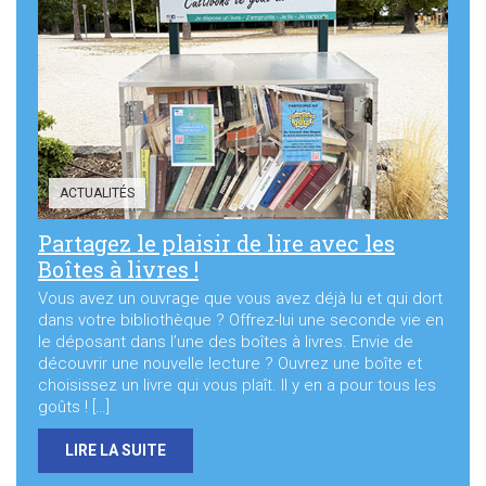
ACTUALITÉS
Partagez le plaisir de lire avec les
Boîtes à livres !
Vous avez un ouvrage que vous avez déjà lu et qui dort
dans votre bibliothèque ? Offrez-lui une seconde vie en
le déposant dans l’une des boîtes à livres. Envie de
découvrir une nouvelle lecture ? Ouvrez une boîte et
choisissez un livre qui vous plaît. Il y en a pour tous les
goûts ! […]
LIRE LA SUITE