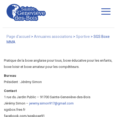
Fermer
Page d'accueil
>
Annuaires associations
>
Sportive
>
SGS Boxe
MMA
La Ville
Pratique de la boxe anglaise pour tous, boxe éducative pour les enfants,
boxe loisir et boxe amateur pour les compétiteurs.
Bureau
Services
Président : Jérémy Simon
Contact
1 rue du Jardin Public – 91700 Sainte-Geneviève-des-Bois
Commerces/associations
Jérémy Simon –
jeremy.simon917@gmail.com
sgsbox.free.fr
facebook.com/sgsboxe91