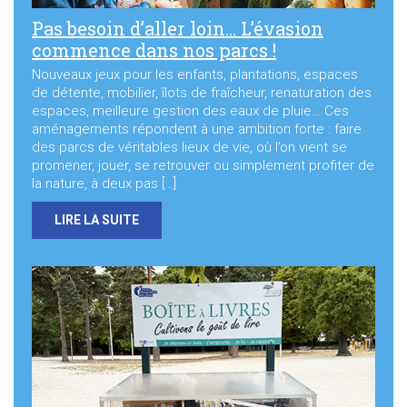
Pas besoin d’aller loin… L’évasion
commence dans nos parcs !
Nouveaux jeux pour les enfants, plantations, espaces
de détente, mobilier, îlots de fraîcheur, renaturation des
espaces, meilleure gestion des eaux de pluie… Ces
aménagements répondent à une ambition forte : faire
des parcs de véritables lieux de vie, où l’on vient se
promener, jouer, se retrouver ou simplement profiter de
la nature, à deux pas […]
LIRE LA SUITE