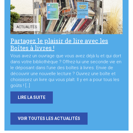
ACTUALITÉS
Partagez le plaisir de lire avec les
Boîtes à livres !
Vous avez un ouvrage que vous avez déjà lu et qui dort
dans votre bibliothèque ? Offrez-lui une seconde vie en
le déposant dans l’une des boîtes à livres. Envie de
découvrir une nouvelle lecture ? Ouvrez une boîte et
choisissez un livre qui vous plaît. Il y en a pour tous les
goûts ! […]
LIRE LA SUITE
VOIR TOUTES LES ACTUALITÉS