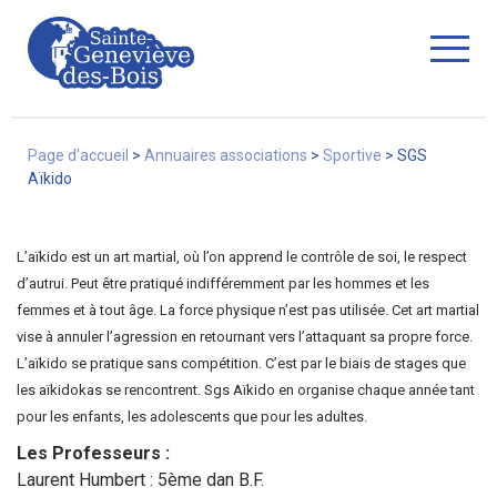
Fermer
Page d'accueil
>
Annuaires associations
>
Sportive
>
SGS
Aïkido
La Ville
L’aïkido est un art martial, où l’on apprend le contrôle de soi, le respect
d’autrui. Peut être pratiqué indifféremment par les hommes et les
femmes et à tout âge. La force physique n’est pas utilisée. Cet art martial
Services
vise à annuler l’agression en retournant vers l’attaquant sa propre force.
L’aïkido se pratique sans compétition. C’est par le biais de stages que
les aïkidokas se rencontrent. Sgs Aïkido en organise chaque année tant
Commerces/associations
pour les enfants, les adolescents que pour les adultes.
Les Professeurs :
Laurent Humbert : 5ème dan B.F.