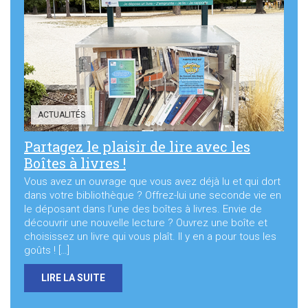
ACTUALITÉS
Partagez le plaisir de lire avec les
Boîtes à livres !
Vous avez un ouvrage que vous avez déjà lu et qui dort
dans votre bibliothèque ? Offrez-lui une seconde vie en
le déposant dans l’une des boîtes à livres. Envie de
découvrir une nouvelle lecture ? Ouvrez une boîte et
choisissez un livre qui vous plaît. Il y en a pour tous les
goûts ! […]
LIRE LA SUITE