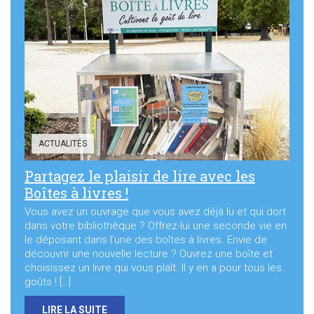
ACTUALITÉS
Partagez le plaisir de lire avec les
Boîtes à livres !
Vous avez un ouvrage que vous avez déjà lu et qui dort
dans votre bibliothèque ? Offrez-lui une seconde vie en
le déposant dans l’une des boîtes à livres. Envie de
découvrir une nouvelle lecture ? Ouvrez une boîte et
choisissez un livre qui vous plaît. Il y en a pour tous les
goûts ! […]
LIRE LA SUITE