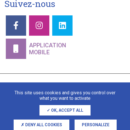
Suivez-nous
APPLICATION
MOBILE
This site uses cookies and gives you control over
what you want to activate
OK, ACCEPT ALL
Mentions légales
Gestion des cookies
DENY ALL COOKIES
PERSONALIZE
Adipso, agence web et mobile à Stra