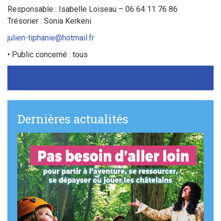
Sortir à Ste Gen’
Responsable : Isabelle Loiseau – 06 64 11 76 86
Trésorier : Sonia Kerkeni
julien-tiphanie@hotmail.fr
• Public concerné : tous
Dernières actualités