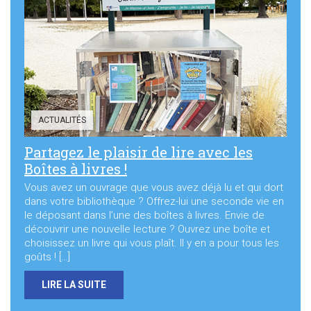
ACTUALITÉS
Partagez le plaisir de lire avec les
Boîtes à livres !
Vous avez un ouvrage que vous avez déjà lu et qui dort
dans votre bibliothèque ? Offrez-lui une seconde vie en
le déposant dans l’une des boîtes à livres. Envie de
découvrir une nouvelle lecture ? Ouvrez une boîte et
choisissez un livre qui vous plaît. Il y en a pour tous les
goûts ! […]
LIRE LA SUITE