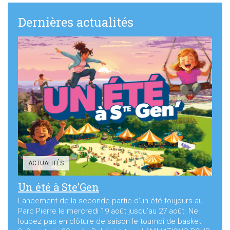
Sortir à Ste Gen’
Dernières actualités
ACTUALITÉS
Un été à Ste’Gen
Lancement de la seconde partie d’un été toujours au
Parc Pierre le mercredi 19 août jusqu’au 27 août. Ne
loupez pas en clôture de saison le tournoi de basket