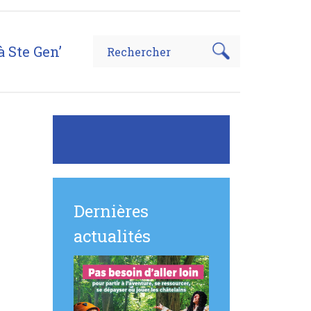
à Ste Gen’
les (CIDFF)
Dernières
actualités