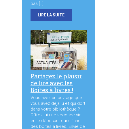
pas […]
LIRE LA SUITE
ACTUALITÉS
Partagez le plaisir
de lire avec les
Boîtes à livres !
Vous avez un ouvrage que
vous avez déjà lu et qui dort
dans votre bibliothèque ?
Offrez-lui une seconde vie
en le déposant dans l’une
des boîtes à livres. Envie de