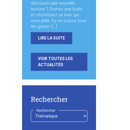
découvrir une nouvelle
lecture ? Ouvrez une boîte
et choisissez un livre qui
vous plaît. Il y en a pour tous
les goûts ! […]
LIRE LA SUITE
VOIR TOUTES LES
ACTUALITÉS
Rechercher
Rechercher
-
Choisir
-