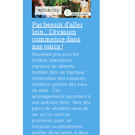
ACTUALITÉS
Pas besoin d’aller
loin… L’évasion
commence dans
nos parcs !
Nouveaux jeux pour les
enfants, plantations,
espaces de détente,
mobilier, îlots de fraîcheur,
renaturation des espaces,
meilleure gestion des eaux
de pluie… Ces
aménagements répondent à
une ambition forte : faire des
parcs de véritables lieux de
vie, où l’on vient se
promener, jouer, se
retrouver ou simplement
profiter de la nature, à deux