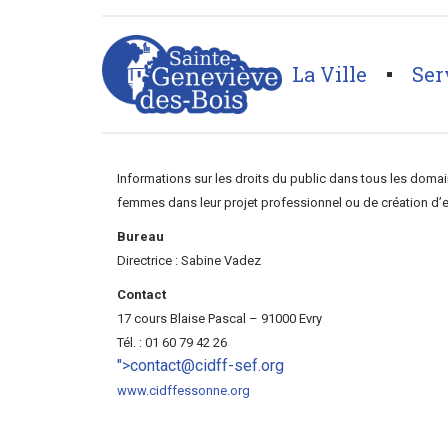
La Ville
Ser
Page d'accueil
>
Annuaires associations
>
Social/Hu
Informations sur les droits du public dans tous les dom
femmes dans leur projet professionnel ou de création d’e
Bureau
Directrice : Sabine Vadez
Contact
17 cours Blaise Pascal – 91000 Evry
Tél. : 01 60 79 42 26
">
contact@cidff-sef.org
www.cidffessonne.org