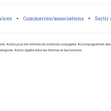
vices
Commerces/associations
Sortir 
manitaire
>
Centre d’information sur les Droits des femmes et des Famil
aines. Action pour les victimes de violences conjugales. Accompagnement des
ntreprise. Action égalité entre les femmes et les hommes.