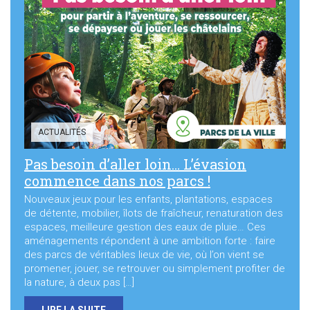
ACTUALITÉS
Pas besoin d’aller loin… L’évasion
commence dans nos parcs !
Nouveaux jeux pour les enfants, plantations, espaces
de détente, mobilier, îlots de fraîcheur, renaturation des
espaces, meilleure gestion des eaux de pluie… Ces
aménagements répondent à une ambition forte : faire
des parcs de véritables lieux de vie, où l’on vient se
promener, jouer, se retrouver ou simplement profiter de
la nature, à deux pas […]