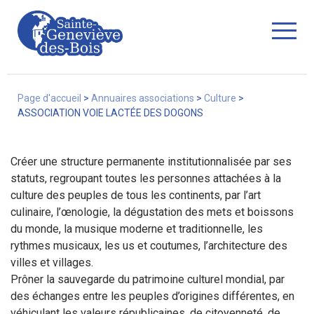
Fermer
Page d'accueil
>
Annuaires associations
>
Culture
>
ASSOCIATION VOIE LACTÉE DES DOGONS
La Ville
Créer une structure permanente institutionnalisée par ses
statuts, regroupant toutes les personnes attachées à la
culture des peuples de tous les continents, par l’art
Services
culinaire, l’œnologie, la dégustation des mets et boissons
du monde, la musique moderne et traditionnelle, les
rythmes musicaux, les us et coutumes, l’architecture des
villes et villages.
Commerces/associations
Prôner la sauvegarde du patrimoine culturel mondial, par
des échanges entre les peuples d’origines différentes, en
véhiculant les valeurs républicaines, de citoyenneté, de