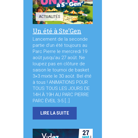
ACTUALITÉS
Un été à Ste’Gen
Lancement de la seconde
partie d’un été toujours au
Parc Pierre le mercredi 19
août jusqu’au 27 août. Ne
loupez pas en clôture de
saison le tournoi de basket
3×3 mixte le 30 août. Bel été
à tous ! ANIMATIONS POUR
TOUS TOUS LES JOURS DE
14H À 19H AU PARC PIERRE
PARC ÉVEIL 3-5 […]
LIRE LA SUITE