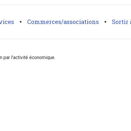
vices
Commerces/associations
Sortir 
ts et insertion économique et sociale
>
ARIES – Association Régionale
n par l’activité économique.