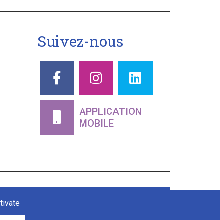
Suivez-nous
APPLICATION
MOBILE
tivate
Adipso, agence web et