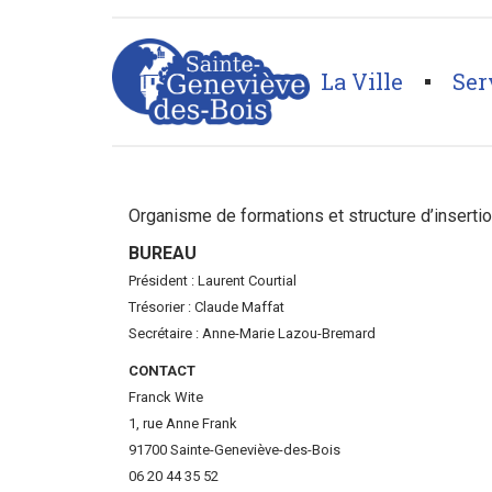
La Ville
Ser
Page d'accueil
>
Annuaires associations
>
Commercan
Organisme de formations et structure d’insertio
BUREAU
Président : Laurent Courtial
Trésorier : Claude Maffat
Secrétaire : Anne-Marie Lazou-Bremard
CONTACT
Franck Wite
1, rue Anne Frank
91700 Sainte-Geneviève-des-Bois
06 20 44 35 52