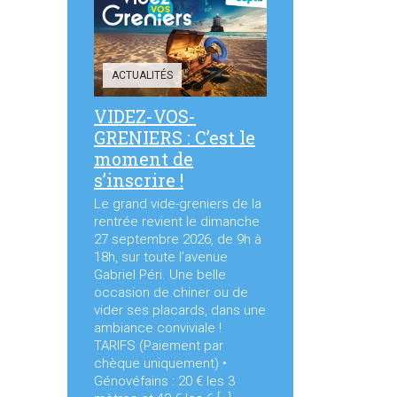
ACTUALITÉS
VIDEZ-VOS-
GRENIERS : C’est le
moment de
s’inscrire !
Le grand vide-greniers de la
rentrée revient le dimanche
27 septembre 2026, de 9h à
18h, sur toute l’avenue
Gabriel Péri. Une belle
occasion de chiner ou de
vider ses placards, dans une
ambiance conviviale !
TARIFS (Paiement par
chèque uniquement) •
Génovéfains : 20 € les 3