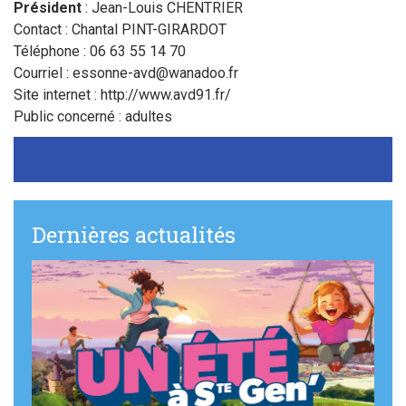
Sortir à Ste Gen’
Président
: Jean-Louis CHENTRIER
Contact : Chantal PINT-GIRARDOT
Téléphone : 06 63 55 14 70
Courriel :
essonne-avd@wanadoo.fr
Site internet : http://www.avd91.fr/
Public concerné : adultes
Dernières actualités