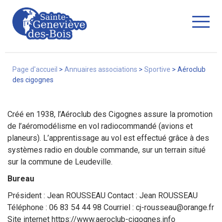
Fermer
Page d'accueil
>
Annuaires associations
>
Sportive
>
Aéroclub
des cigognes
La Ville
Créé en 1938, l’Aéroclub des Cigognes assure la promotion
de l’aéromodélisme en vol radiocommandé (avions et
planeurs). L’apprentissage au vol est effectué grâce à des
Services
systèmes radio en double commande, sur un terrain situé
sur la commune de Leudeville.
Bureau
Commerces/associations
Président : Jean ROUSSEAU Contact : Jean ROUSSEAU
Téléphone : 06 83 54 44 98 Courriel :
cj-rousseau@orange.fr
Site internet https://www.aeroclub-cigognes.info