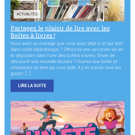
ACTUALITÉS
Partagez le plaisir de lire avec les
Boîtes à livres !
Vous avez un ouvrage que vous avez déjà lu et qui dort
dans votre bibliothèque ? Offrez-lui une seconde vie en
le déposant dans l’une des boîtes à livres. Envie de
découvrir une nouvelle lecture ? Ouvrez une boîte et
choisissez un livre qui vous plaît. Il y en a pour tous les
goûts ! […]
LIRE LA SUITE