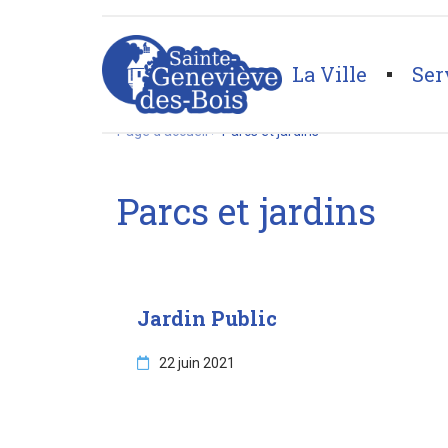
string(16) "parcs-et-jardins"
La Ville
Ser
Page d'accueil
>
Parcs et jardins
Parcs et jardins
Jardin Public
22 juin 2021