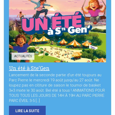
ACTUALITÉS
Un été à Ste’Gen
Lancement de la seconde partie d’un été toujours au
Parc Pierre le mercredi 19 août jusqu’au 27 août. Ne
loupez pas en clôture de saison le tournoi de basket
3×3 mixte le 30 août. Bel été à tous ! ANIMATIONS POUR
TOUS TOUS LES JOURS DE 14H À 19H AU PARC PIERRE
PARC ÉVEIL 3-5 […]
LIRE LA SUITE