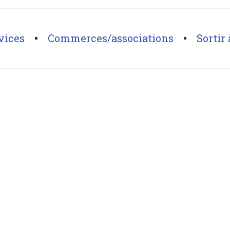
vices
Commerces/associations
Sortir 
 agglo en plein envol