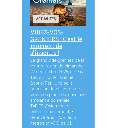
ACTUALITÉS
VIDEZ-VOS-
GRENIERS : C’est le
moment de
s’inscrire !
Le grand vide-greniers de la
rentrée revient le dimanche
27 septembre 2026, de 9h à
18h, sur toute l’avenue
Gabriel Péri. Une belle
occasion de chiner ou de
vider ses placards, dans une
ambiance conviviale !
TARIFS (Paiement par
chèque uniquement) •
Génovéfains : 20 € les 3
mètres et 40 € les 6 […]