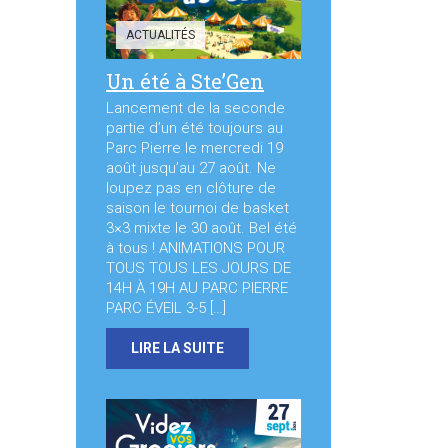
ACTUALITÉS
Un été à Ste’Gen
Lancement de la seconde
partie d’un été toujours au
Parc Pierre le mercredi 19
août jusqu’au 27 août. Ne
loupez pas en clôture de
saison le tournoi de basket
3×3 mixte le 30 août. Bel été
à tous ! ANIMATIONS POUR
TOUS TOUS LES JOURS DE
14H À 19H AU PARC PIERRE
PARC ÉVEIL 3-5 […]
LIRE LA SUITE