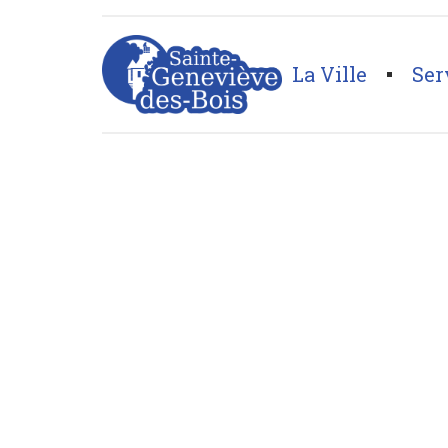
La Ville
Ser
Page d'accueil
>
Publications
>
Dossier : Cap sur une