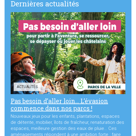
Sortir à Ste Gen’
Dernières actualités
ACTUALITÉS
Pas besoin d’aller loin… L’évasion
commence dans nos parcs !
Nouveaux jeux pour les enfants, plantations, espaces
de détente, mobilier, îlots de fraîcheur, renaturation des
espaces, meilleure gestion des eaux de pluie… Ces
aménagements répondent à une ambition forte : faire