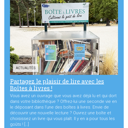
ACTUALITÉS
Partagez le plaisir de lire avec les
Boîtes à livres !
Vous avez un ouvrage que vous avez déjà lu et qui dort
dans votre bibliothèque ? Offrez-lui une seconde vie en
le déposant dans l’une des boîtes à livres. Envie de
découvrir une nouvelle lecture ? Ouvrez une boîte et
choisissez un livre qui vous plaît. Il y en a pour tous les
goûts ! […]