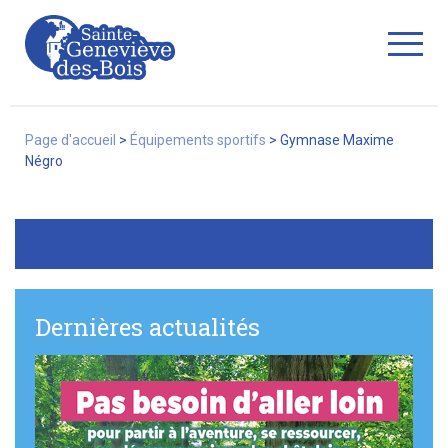
Fermer
Page d'accueil
>
Équipements sportifs
>
Gymnase Maxime
Négro
La Ville
Services
Dernières actualités
Commerces/associations