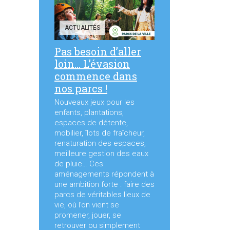
ACTUALITÉS
Pas besoin d’aller
loin… L’évasion
commence dans
nos parcs !
Nouveaux jeux pour les
enfants, plantations,
espaces de détente,
mobilier, îlots de fraîcheur,
renaturation des espaces,
meilleure gestion des eaux
de pluie… Ces
aménagements répondent à
une ambition forte : faire des
parcs de véritables lieux de
vie, où l’on vient se
promener, jouer, se
retrouver ou simplement