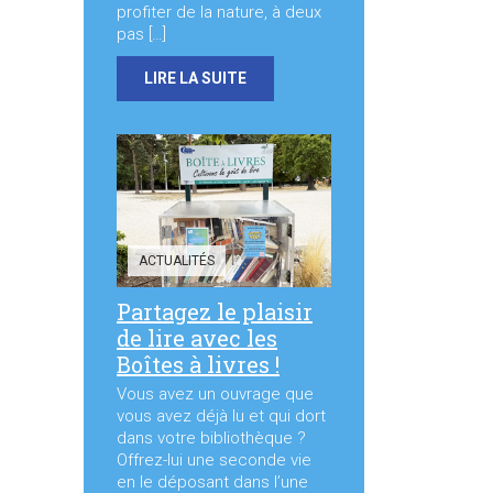
profiter de la nature, à deux
pas […]
LIRE LA SUITE
ACTUALITÉS
Partagez le plaisir
de lire avec les
Boîtes à livres !
Vous avez un ouvrage que
vous avez déjà lu et qui dort
dans votre bibliothèque ?
Offrez-lui une seconde vie
en le déposant dans l’une