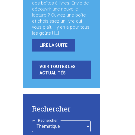
des boîtes à livres. Envie de
découvrir une nouvelle
lecture ? Ouvrez une boîte
et choisissez un livre qui
vous plaît. Il y en a pour tous
les goûts ! […]
LIRE LA SUITE
VOIR TOUTES LES
ACTUALITÉS
Rechercher
Rechercher
-
Choisir