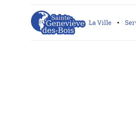
La Ville
Ser
Page d'accueil
>
Équipements sportifs
>
Espace nau