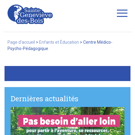
Fermer
Page d'accueil
>
Enfants et Éducation
>
Centre Médico-
Psycho-Pédagogique
La Ville
Services
Dernières actualités
Commerces/associations