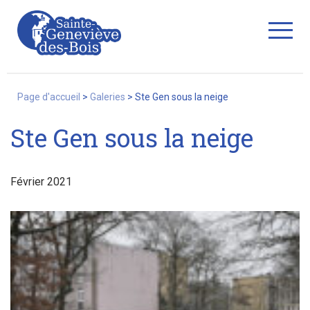
Fermer
Page d'accueil
>
Galeries
>
Ste Gen sous la neige
Ste Gen sous la neige
La Ville
Février 2021
Services
Commerces/associations