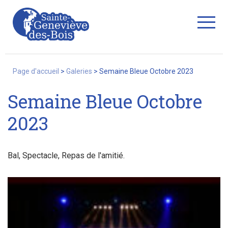
Fermer
Page d'accueil
>
Galeries
>
Semaine Bleue Octobre 2023
Semaine Bleue Octobre
La Ville
2023
Services
Bal, Spectacle, Repas de l'amitié.
Commerces/associations