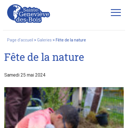
Fermer
Page d'accueil
>
Galeries
>
Fête de la nature
Fête de la nature
La Ville
Samedi 25 mai 2024
Services
Commerces/associations