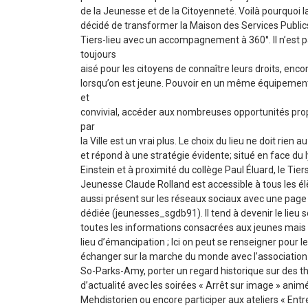
de la Jeunesse et de la Citoyenneté. Voilà pourquoi la
décidé de transformer la Maison des Services Public
Tiers-lieu avec un accompagnement à 360°. Il n’est 
toujours
aisé pour les citoyens de connaître leurs droits, enc
lorsqu’on est jeune. Pouvoir en un même équipement
et
convivial, accéder aux nombreuses opportunités pr
par
la Ville est un vrai plus. Le choix du lieu ne doit rien 
et répond à une stratégie évidente; situé en face du 
Einstein et à proximité du collège Paul Éluard, le Tier
Jeunesse Claude Rolland est accessible à tous les élè
aussi présent sur les réseaux sociaux avec une pag
dédiée (jeunesses_sgdb91). Il tend à devenir le lieu 
toutes les informations consacrées aux jeunes mais
lieu d’émancipation ; Ici on peut se renseigner pour l
échanger sur la marche du monde avec l’association
So-Parks-Amy, porter un regard historique sur des 
d’actualité avec les soirées « Arrêt sur image » anim
Mehdistorien ou encore participer aux ateliers « Ent