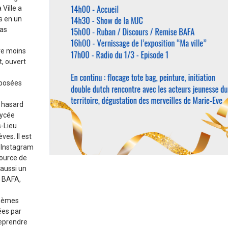
 Ville a
s en un
pas
ore moins
, ouvert
oposées
au hasard
lycée
s-Lieu
ves. Il est
e Instagram
source de
 aussi un
e BAFA,
thèmes
ées par
reprendre