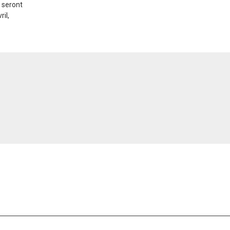
r seront
ril,