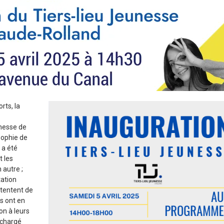
rts, la
unesse de
sophie de
 a été
t les
 autre ;
tation
 tentent de
s ont en
n à leurs
 chargé