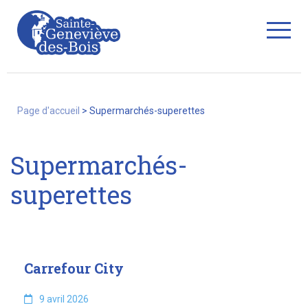
string(23) "supermarches-superettes"
Fermer
Page d'accueil
>
Supermarchés-superettes
La Ville
Supermarchés-
superettes
Services
Commerces/associations
Carrefour City
9 avril 2026