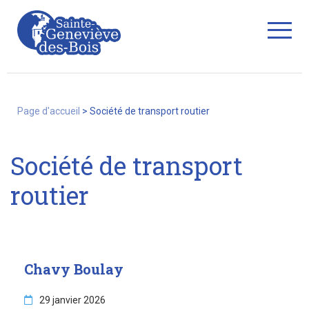
string(28) "societe-de-transport-routier"
Fermer
Page d'accueil
>
Société de transport routier
La Ville
Société de transport
routier
Services
Commerces/associations
Chavy Boulay
29 janvier 2026