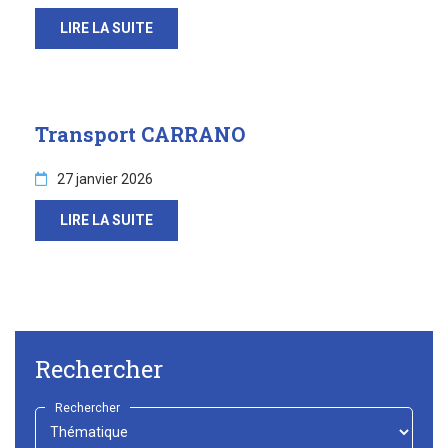
Sortir à Ste Gen’
LIRE LA SUITE
Transport CARRANO
27 janvier 2026
LIRE LA SUITE
Rechercher
Rechercher
-
Choisir