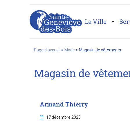
string(26) "magasin-de-vetements%c2%b7"
La Ville
Ser
Page d'accueil
>
Mode
>
Magasin de vêtements·
Magasin de vêteme
Armand Thierry
17 décembre 2025